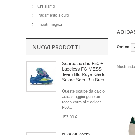
Chi siamo
Pagamento sicuro
I nostri negozi
ADIDA
NUOVI PRODOTTI
Ordina
Scarpe adidas F50 +
Mostrando 1
Laceless FG MESSI
Team Blu Royal Giallo
Solare Semi Blu Burst
Queste scarpe da calcio
adidas aggiungono un
tocco extra alle adidas
F50...
157,00 €
Nike Air Zoom