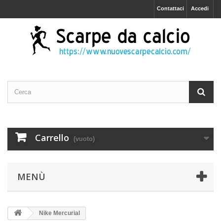
Contattaci
Accedi
Carrello
(vuoto)
MENÙ
Nike Mercurial