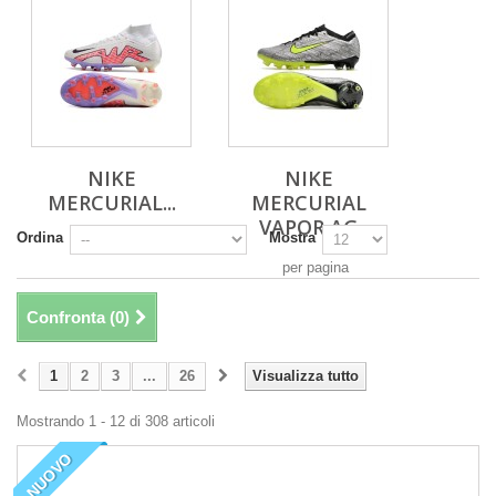
NIKE
NIKE
MERCURIAL...
MERCURIAL
VAPOR AG
Ordina
Mostra
per pagina
Confronta (
0
)
1
2
3
...
26
Visualizza tutto
Mostrando 1 - 12 di 308 articoli
NUOVO